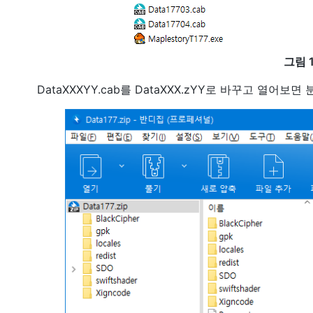
그림 
DataXXXYY.cab를 DataXXX.zYY로 바꾸고 열어보면